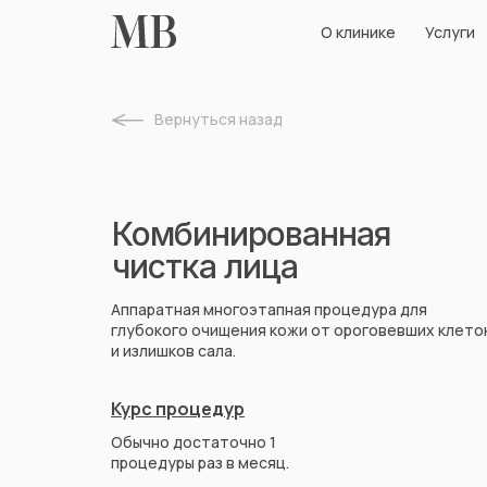
О клинике
Услуги
Прайс
О клинике
Услуги
Вернуться назад
Комбинированная
чистка лица
Аппаратная многоэтапная процедура для
глубокого очищения кожи от ороговевших клето
и излишков сала.
Курс процедур
Обычно достаточно 1
процедуры раз в месяц.