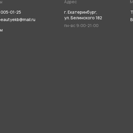
ы
Адрес
М
 005-01-25
г. Екатеринбург,
Т
ул. Белинского 182
beautyekb@mail.ru
В
пн-вс 9:00-21:00
ам