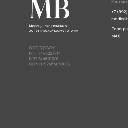
Контакт
+7 (992)
medical
Медицинская клиника
Телегр
эстетической косметологии
MAX
ООО "ДУАЛЬ"
ИНН 7448221414
КПП 744801001
ОГРН 1197456053002