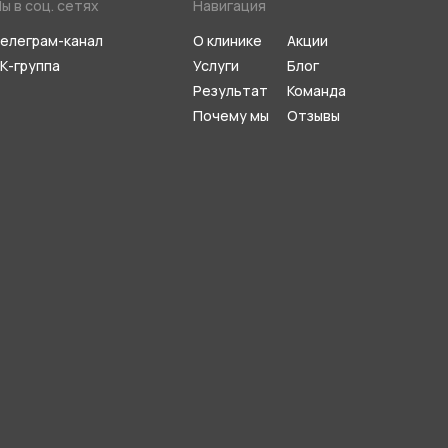
ы в соц. сетях
Навигация
елеграм-канал
О клинике
Акции
К-группа
Услуги
Блог
Результат
Команда
Почему мы
Отзывы